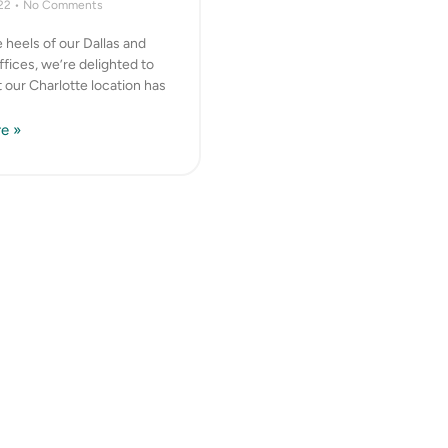
022
No Comments
 heels of our Dallas and
fices, we’re delighted to
t our Charlotte location has
e »