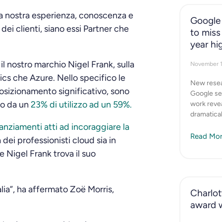
la nostra esperienza, conoscenza e
Google 
ei clienti, siano essi Partner che
to miss
year hi
 il nostro marchio Nigel Frank, sulla
November 
ics che Azure. Nello specifico le
New resea
posizionamento significativo, sono
Google se
ndo da un
23% di utilizzo ad un 59%.
work revea
dramatical
anziamenti atti ad incoraggiare la
Read Mor
 dei professionisti cloud sia in
 Nigel Frank trova il suo
talia”, ha affermato Zoë Morris,
Charlott
award 