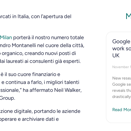
M
ati in Italia, con l’apertura del
 Milan
porterà il nostro numero totale
Google 
ndro Montanelli nel cuore della città,
work so
o organico, creando nuovi posti di
UK
i laureati ai consulenti già esperti.
November 
 è il suo cuore finanziario e
New resea
e continua a farlo, i migliori talenti
Google se
essionale,” ha affermato Neil Walker,
reveals t
drasticall
 Group.
Read Mor
zione digitale, portando le aziende
perare e archiviare dati e