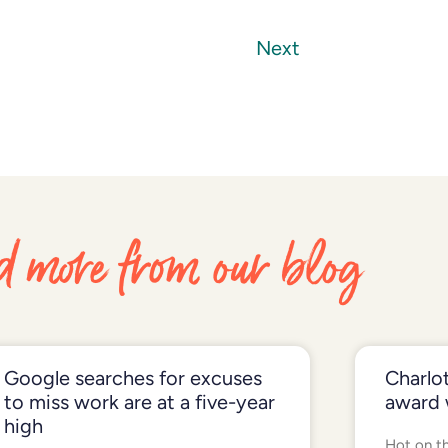
Next
 more from our blog
Google searches for excuses
Charlot
to miss work are at a five-year
award 
high
Hot on th