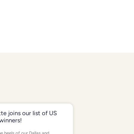
te joins our list of US
winners!
e heels of our Dallas and