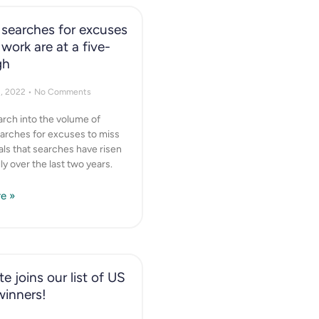
searches for excuses
 work are at a five-
gh
1, 2022
No Comments
rch into the volume of
arches for excuses to miss
ls that searches have risen
ly over the last two years.
e »
e joins our list of US
winners!