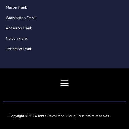
Mason Frank
Washington Frank
Anderson Frank
Nelson Frank
Jefferson Frank
Chiffres sur l'écart de rémunération entre hommes et femmes
Copyright ©2024 Tenth Revolution Group. Tous droits réservés.